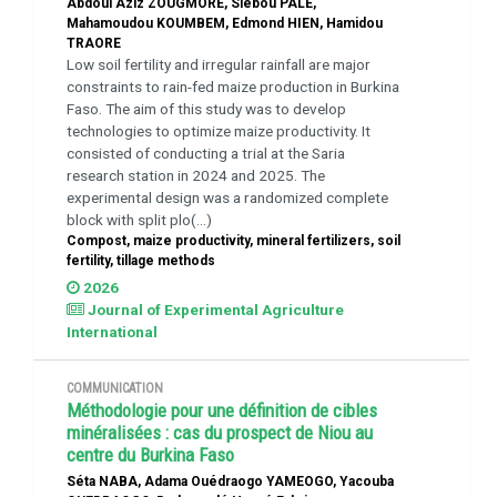
Abdoul Aziz ZOUGMORE, Siébou PALE,
Mahamoudou KOUMBEM, Edmond HIEN, Hamidou
TRAORE
Low soil fertility and irregular rainfall are major
constraints to rain-fed maize production in Burkina
Faso. The aim of this study was to develop
technologies to optimize maize productivity. It
consisted of conducting a trial at the Saria
research station in 2024 and 2025. The
experimental design was a randomized complete
block with split plo(...)
Compost, maize productivity, mineral fertilizers, soil
fertility, tillage methods
2026
Journal of Experimental Agriculture
International
COMMUNICATION
Méthodologie pour une définition de cibles
minéralisées : cas du prospect de Niou au
centre du Burkina Faso
Séta NABA, Adama Ouédraogo YAMEOGO, Yacouba