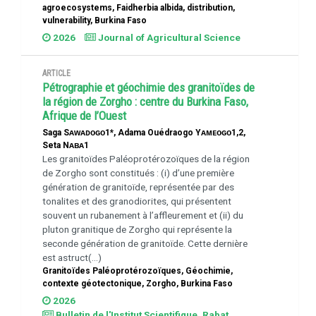
agroecosystems, Faidherbia albida, distribution,
vulnerability, Burkina Faso
2026
Journal of Agricultural Science
ARTICLE
Pétrographie et géochimie des granitoïdes de
la région de Zorgho : centre du Burkina Faso,
Afrique de l’Ouest
Saga Sᴀᴡᴀᴅᴏɢᴏ1*, Adama Ouédraogo Yᴀᴍᴇᴏɢᴏ1,2,
Seta Nᴀʙᴀ1
Les granitoïdes Paléoprotérozoïques de la région
de Zorgho sont constitués : (i) d’une première
génération de granitoïde, représentée par des
tonalites et des granodiorites, qui présentent
souvent un rubanement à l’affleurement et (ii) du
pluton granitique de Zorgho qui représente la
seconde génération de granitoïde. Cette dernière
est astruct(...)
Granitoïdes Paléoprotérozoïques, Géochimie,
contexte géotectonique, Zorgho, Burkina Faso
2026
Bulletin de l'Institut Scientifique, Rabat,