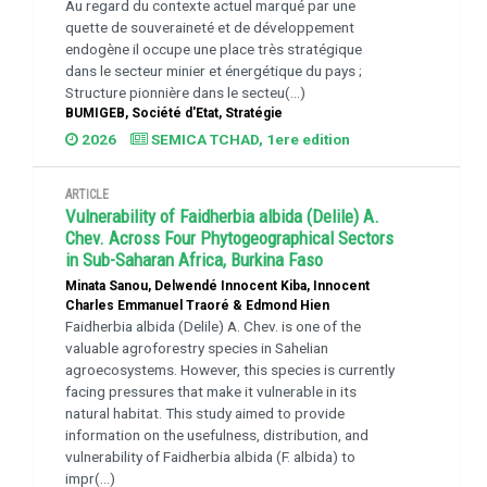
Au regard du contexte actuel marqué par une
quette de souveraineté et de développement
endogène il occupe une place très stratégique
dans le secteur minier et énergétique du pays ;
Structure pionnière dans le secteu(...)
BUMIGEB, Société d'Etat, Stratégie
2026
SEMICA TCHAD, 1ere edition
ARTICLE
Vulnerability of Faidherbia albida (Delile) A.
Chev. Across Four Phytogeographical Sectors
in Sub-Saharan Africa, Burkina Faso
Minata Sanou, Delwendé Innocent Kiba, Innocent
Charles Emmanuel Traoré & Edmond Hien
Faidherbia albida (Delile) A. Chev. is one of the
valuable agroforestry species in Sahelian
agroecosystems. However, this species is currently
facing pressures that make it vulnerable in its
natural habitat. This study aimed to provide
information on the usefulness, distribution, and
vulnerability of Faidherbia albida (F. albida) to
impr(...)