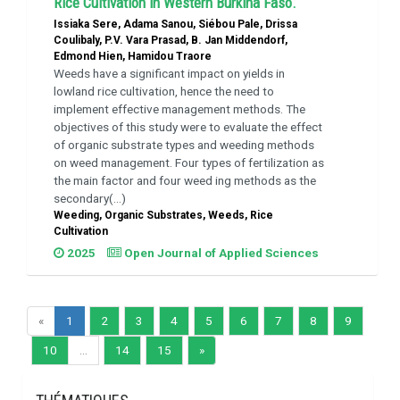
Rice Cultivation in Western Burkina Faso.
Issiaka Sere, Adama Sanou, Siébou Pale, Drissa
Coulibaly, P.V. Vara Prasad, B. Jan Middendorf,
Edmond Hien, Hamidou Traore
Weeds have a significant impact on yields in
lowland rice cultivation, hence the need to
implement effective management methods. The
objectives of this study were to evaluate the effect
of organic substrate types and weeding methods
on weed management. Four types of fertilization as
the main factor and four weed ing methods as the
secondary(...)
Weeding, Organic Substrates, Weeds, Rice
Cultivation
2025
Open Journal of Applied Sciences
«
1
2
3
4
5
6
7
8
9
10
...
14
15
»