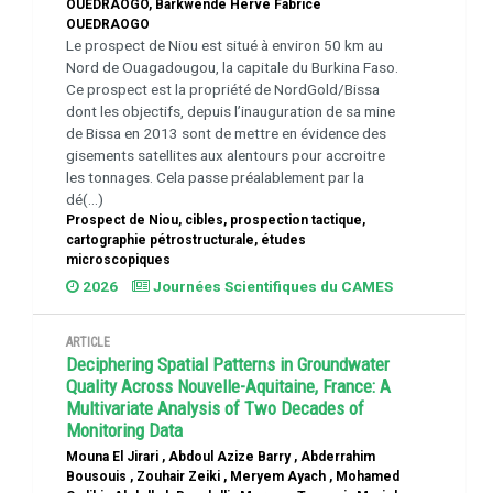
OUEDRAOGO, Barkwendé Hervé Fabrice
OUEDRAOGO
Le prospect de Niou est situé à environ 50 km au
Nord de Ouagadougou, la capitale du Burkina Faso.
Ce prospect est la propriété de NordGold/Bissa
dont les objectifs, depuis l’inauguration de sa mine
de Bissa en 2013 sont de mettre en évidence des
gisements satellites aux alentours pour accroitre
les tonnages. Cela passe préalablement par la
dé(...)
Prospect de Niou, cibles, prospection tactique,
cartographie pétrostructurale, études
microscopiques
2026
Journées Scientifiques du CAMES
ARTICLE
Deciphering Spatial Patterns in Groundwater
Quality Across Nouvelle-Aquitaine, France: A
Multivariate Analysis of Two Decades of
Monitoring Data
Mouna El Jirari , Abdoul Azize Barry , Abderrahim
Bousouis , Zouhair Zeiki , Meryem Ayach , Mohamed