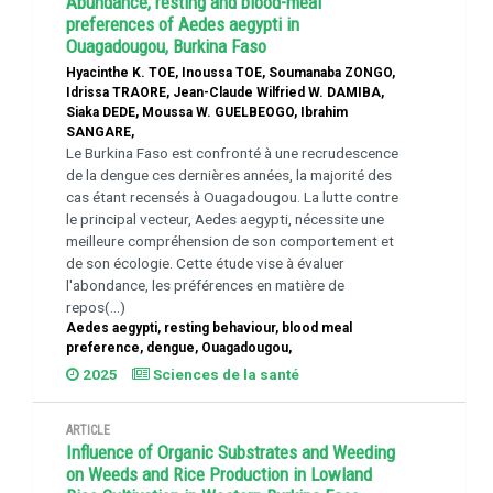
Abundance, resting and blood-meal
preferences of Aedes aegypti in
Ouagadougou, Burkina Faso
Hyacinthe K. TOE, Inoussa TOE, Soumanaba ZONGO,
Idrissa TRAORE, Jean-Claude Wilfried W. DAMIBA,
Siaka DEDE, Moussa W. GUELBEOGO, Ibrahim
SANGARE,
Le Burkina Faso est confronté à une recrudescence
de la dengue ces dernières années, la majorité des
cas étant recensés à Ouagadougou. La lutte contre
le principal vecteur, Aedes aegypti, nécessite une
meilleure compréhension de son comportement et
de son écologie. Cette étude vise à évaluer
l'abondance, les préférences en matière de
repos(...)
Aedes aegypti, resting behaviour, blood meal
preference, dengue, Ouagadougou,
2025
Sciences de la santé
ARTICLE
Influence of Organic Substrates and Weeding
on Weeds and Rice Production in Lowland