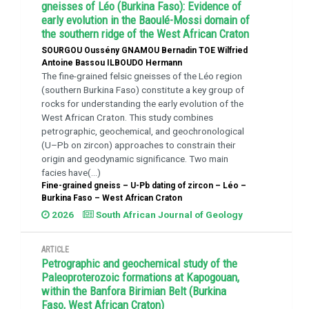
gneisses of Léo (Burkina Faso): Evidence of
early evolution in the Baoulé-Mossi domain of
the southern ridge of the West African Craton
SOURGOU Oussény GNAMOU Bernadin TOE Wilfried
Antoine Bassou ILBOUDO Hermann
The fine-grained felsic gneisses of the Léo region
(southern Burkina Faso) constitute a key group of
rocks for understanding the early evolution of the
West African Craton. This study combines
petrographic, geochemical, and geochronological
(U–Pb on zircon) approaches to constrain their
origin and geodynamic significance. Two main
facies have(...)
Fine-grained gneiss – U-Pb dating of zircon – Léo –
Burkina Faso – West African Craton
2026
South African Journal of Geology
ARTICLE
Petrographic and geochemical study of the
Paleoproterozoic formations at Kapogouan,
within the Banfora Birimian Belt (Burkina
Faso, West African Craton)