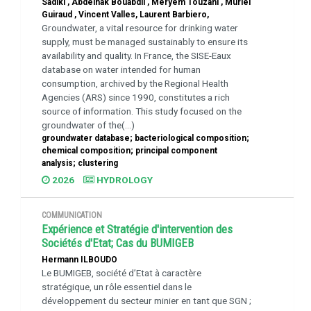
Sadiki , Abdelhak Bouabdli , Meryem Touzani , Muriel
Guiraud , Vincent Valles, Laurent Barbiero,
Groundwater, a vital resource for drinking water
supply, must be managed sustainably to ensure its
availability and quality. In France, the SISE-Eaux
database on water intended for human
consumption, archived by the Regional Health
Agencies (ARS) since 1990, constitutes a rich
source of information. This study focused on the
groundwater of the(...)
groundwater database; bacteriological composition;
chemical composition; principal component
analysis; clustering
2026
HYDROLOGY
COMMUNICATION
Expérience et Stratégie d'intervention des
Sociétés d'Etat; Cas du BUMIGEB
Hermann ILBOUDO
Le BUMIGEB, société d’Etat à caractère
stratégique, un rôle essentiel dans le
développement du secteur minier en tant que SGN ;