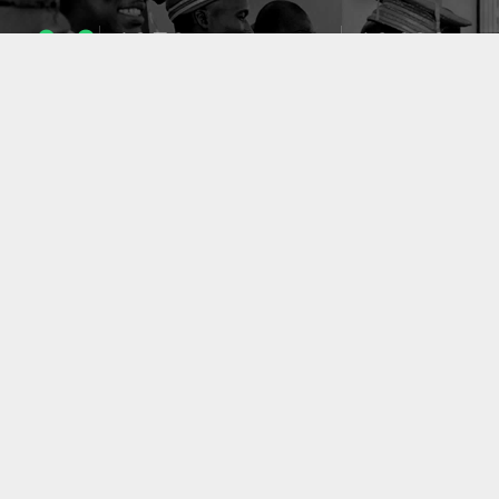
1053
10633
ENSEIGNANTS
PUBLICATIONS
49
127
LABORATOIRES
PROJETS