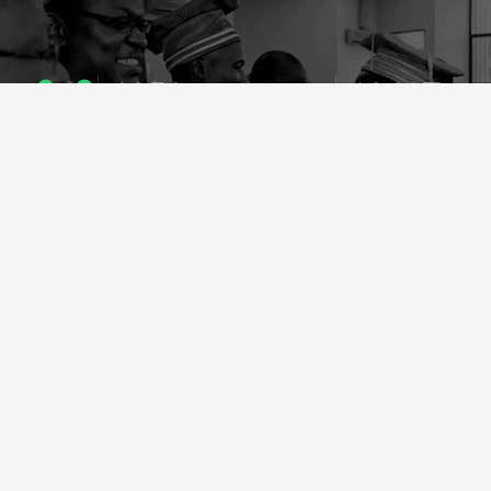
1053
10637
ENSEIGNANTS
PUBLICATIONS
49
127
LABORATOIRES
PROJETS