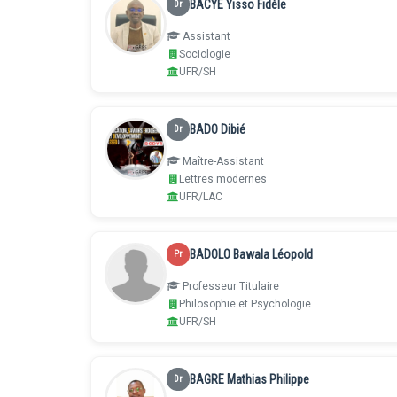
BACYE Yisso Fidèle
Dr
Assistant
Sociologie
UFR/SH
BADO Dibié
Dr
Maître-Assistant
Lettres modernes
UFR/LAC
BADOLO Bawala Léopold
Pr
Professeur Titulaire
Philosophie et Psychologie
UFR/SH
BAGRE Mathias Philippe
Dr