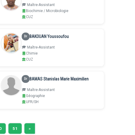
Maître-Assistant
Biochimie / Microbiologie
CUZ
BAKOUAN Youssoufou
Dr
Maître-Assistant
Chimie
CUZ
BAMAS Stanislas Marie Maximilien
Dr
Maître-Assistant
Géographie
UFR/SH
0
51
»