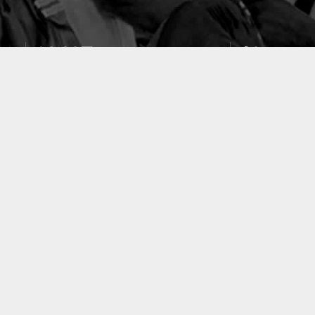
10637
49
PUBLICATIONS
LABORATOIRES
ACCUEIL
|
A PROPOS
|
AIDE
ProGRES © 2019 -2026 · Tous droits réservés · Université Joseph Ki-Zerbo
ProGRES 2.0 plus Simple, plus Flexible, plus Robuste