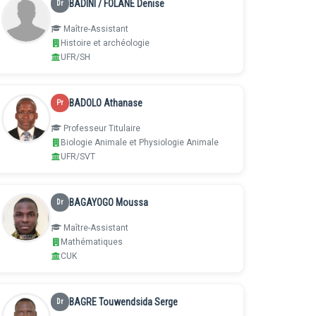
BADINI / FOLANE Denise
Dr
Maître-Assistant
Histoire et archéologie
UFR/SH
BADOLO Athanase
Pr
Professeur Titulaire
Biologie Animale et Physiologie Animale
UFR/SVT
BAGAYOGO Moussa
Dr
Maître-Assistant
Mathématiques
CUK
BAGRE Touwendsida Serge
Dr