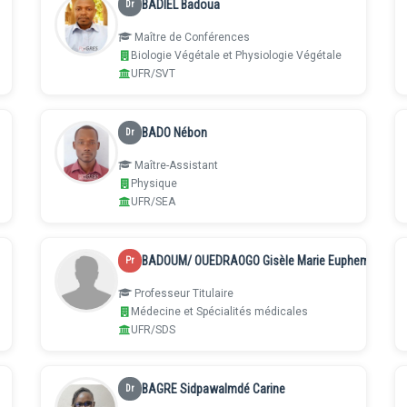
BADIEL Badoua
Dr
Maître de Conférences
Biologie Végétale et Physiologie Végétale
UFR/SVT
BADO Nébon
Dr
Maître-Assistant
Physique
UFR/SEA
BADOUM/ OUEDRAOGO Gisèle Marie Euphemie
Pr
Professeur Titulaire
Médecine et Spécialités médicales
UFR/SDS
BAGRE Sidpawalmdé Carine
Dr