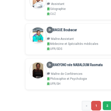
Assistant
Géographie
CUZ
BAGUE Boubacar
Dr
Maître-Assistant
Médecine et Spécialités médicales
UFR/SDS
BAKYONO née NABALOUM Rasmata
Dr
Maître de Conférences
Philosophie et Psychologie
UFR/SH
«
1
2