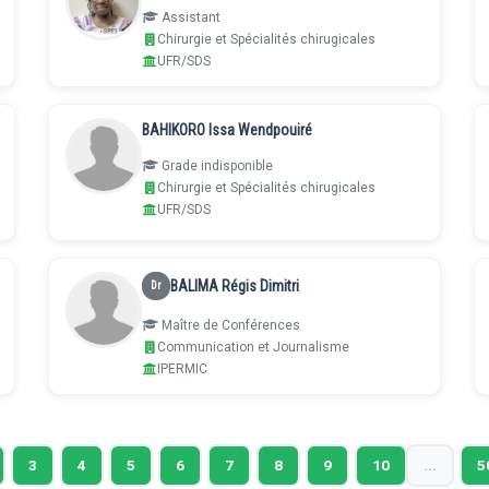
Assistant
Chirurgie et Spécialités chirugicales
UFR/SDS
BAHIKORO Issa Wendpouiré
Grade indisponible
Chirurgie et Spécialités chirugicales
UFR/SDS
BALIMA Régis Dimitri
Dr
Maître de Conférences
Communication et Journalisme
IPERMIC
3
4
5
6
7
8
9
10
...
5