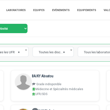
LABORATOIRES
EQUIPES
EVÈNEMENTS
EQUIPEMENTS
VAL
es les UFR
×
Toutes les disciplines
×
Tous les laborato
BA/KY Absatou
Grade indisponible
Médecine et Spécialités médicales
UFR/SDS