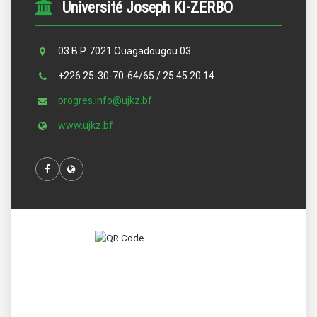
Université Joseph KI-ZERBO
03 B.P. 7021 Ouagadougou 03
+226 25-30-70-64/65 / 25 45 20 14
progres.info@ujkz.bf
www.ujkz.bf