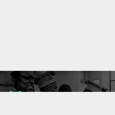
1053
10637
ENSEIGNANTS
PUBLICATIONS