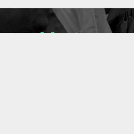
1053
ENSEIGNANTS