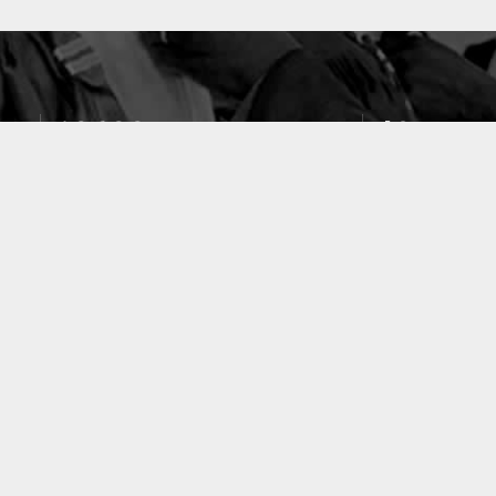
10633
49
PUBLICATIONS
LABORATOIRES
ACCUEIL
|
A PROPOS
|
AIDE