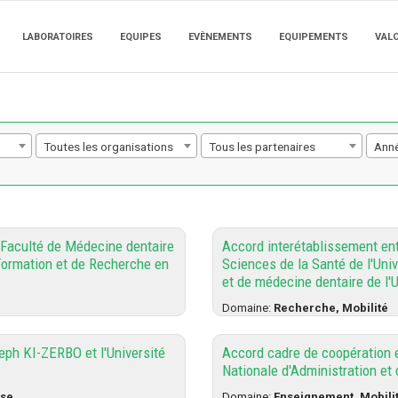
LABORATOIRES
EQUIPES
EVÈNEMENTS
EQUIPEMENTS
VAL
Toutes les organisations
Tous les partenaires
Ann
 Faculté de Médecine dentaire
Accord interétablissement ent
 Formation et de Recherche en
Sciences de la Santé de l'Uni
et de médecine dentaire de l'U
Domaine:
Recherche, Mobilité
eph KI-ZERBO et l'Université
Accord cadre de coopération e
Nationale d'Administration et
ise
Domaine:
Enseignement, Mobilit