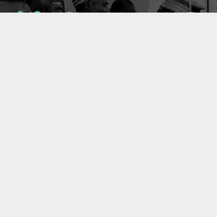
1053
10637
ENSEIGNANTS
PUBLICATIONS
49
127
LABORATOIRES
PROJETS
ACCUEIL
|
A PROPOS
|
AIDE