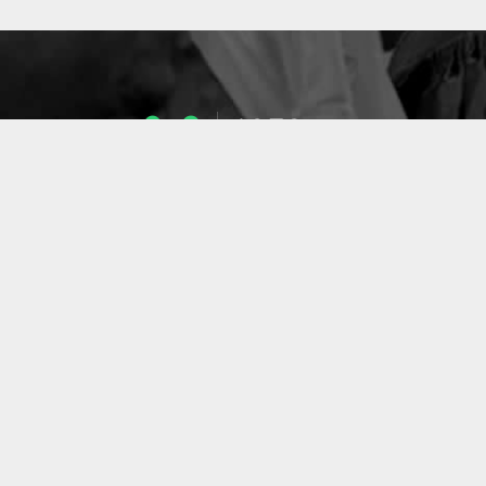
1053
ENSEIGNANTS