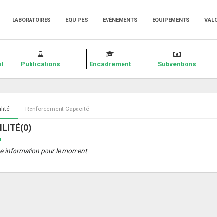
LABORATOIRES
EQUIPES
EVÈNEMENTS
EQUIPEMENTS
VAL
il
Publications
Encadrement
Subventions
lité
Renforcement Capacité
LITÉ(0)
e information pour le moment