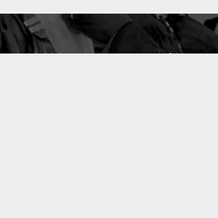
10633
49
PUBLICATIONS
LABORATOIRES
ACCUEIL
|
A PROPOS
|
AIDE