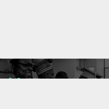
1053
10637
ENSEIGNANTS
PUBLICATIONS
49
127