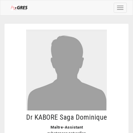
Toggle
navigat
Dr KABORE Saga Dominique
Maître-Assistant
substances naturelles