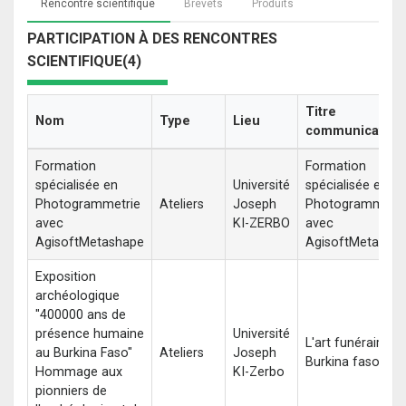
Rencontre scientifique
Brevets
Produits
PARTICIPATION À DES RENCONTRES
SCIENTIFIQUE(4)
Titre
Nom
Type
Lieu
communication
Formation
Formation
spécialisée en
Université
spécialisée en
Photogrammetrie
Ateliers
Joseph
Photogrammetri
avec
KI-ZERBO
avec
AgisoftMetashape
AgisoftMetasha
Exposition
archéologique
"400000 ans de
présence humaine
Université
L'art funéraire au
au Burkina Faso"
Ateliers
Joseph
Burkina faso
Hommage aux
KI-Zerbo
pionniers de