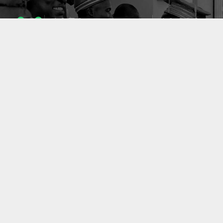
1053
10633
ENSEIGNANTS
PUBLICATIONS
49
127
LABORATOIRES
PROJETS