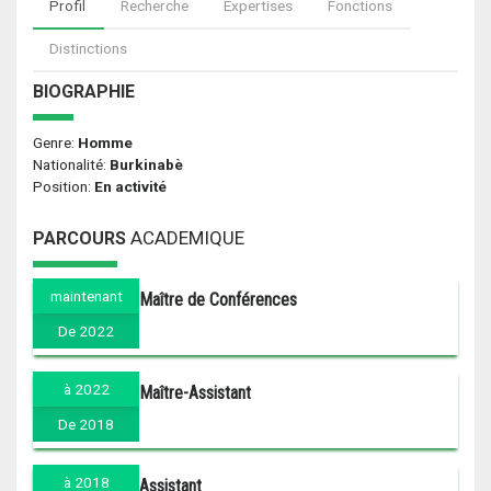
Profil
Recherche
Expertises
Fonctions
Distinctions
BIOGRAPHIE
Genre:
Homme
Nationalité:
Burkinabè
Position:
En activité
ACADEMIQUE
PARCOURS
maintenant
Maître de Conférences
De 2022
à 2022
Maître-Assistant
De 2018
à 2018
Assistant