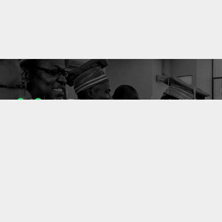
1053
10633
ENSEIGNANTS
PUBLICATIONS
49
127
LABORATOIRES
PROJETS