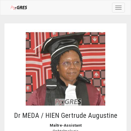
Toggle
navigat
Dr MEDA / HIEN Gertrude Augustine
Maître-Assistant
Ophtalmologie