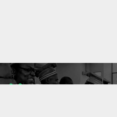
1053
10633
ENSEIGNANTS
PUBLICATIONS
49
127