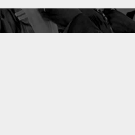
10633
49
PUBLICATIONS
LABORATOIRES
ACCUEIL
|
A PROPOS
|
AIDE