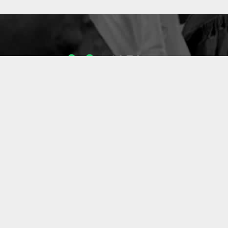
1053
ENSEIGNANTS