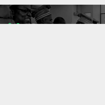
1053
10637
ENSEIGNANTS
PUBLICATIONS
49
127
LABORATOIRES
PROJETS