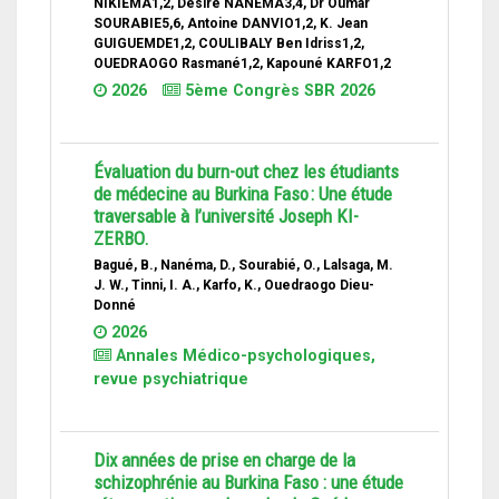
NIKIEMA1,2, Désiré NANEMA3,4, Dr Oumar
SOURABIE5,6, Antoine DANVIO1,2, K. Jean
GUIGUEMDE1,2, COULIBALY Ben Idriss1,2,
OUEDRAOGO Rasmané1,2, Kapouné KARFO1,2
2026
5ème Congrès SBR 2026
Évaluation du burn-out chez les étudiants
de médecine au Burkina Faso : Une étude
traversable à l’université Joseph KI-
ZERBO.
Bagué, B., Nanéma, D., Sourabié, O., Lalsaga, M.
J. W., Tinni, I. A., Karfo, K., Ouedraogo Dieu-
Donné
2026
Annales Médico-psychologiques,
revue psychiatrique
Dix années de prise en charge de la
schizophrénie au Burkina Faso : une étude