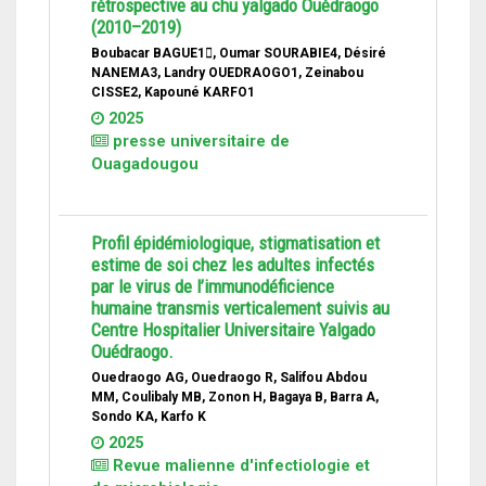
rétrospective au chu yalgado Ouédraogo
(2010–2019)
Boubacar BAGUE1, Oumar SOURABIE4, Désiré
NANEMA3, Landry OUEDRAOGO1, Zeinabou
CISSE2, Kapouné KARFO1
2025
presse universitaire de
Ouagadougou
Profil épidémiologique, stigmatisation et
estime de soi chez les adultes infectés
par le virus de l’immunodéficience
humaine transmis verticalement suivis au
Centre Hospitalier Universitaire Yalgado
Ouédraogo.
Ouedraogo AG, Ouedraogo R, Salifou Abdou
MM, Coulibaly MB, Zonon H, Bagaya B, Barra A,
Sondo KA, Karfo K
2025
Revue malienne d'infectiologie et