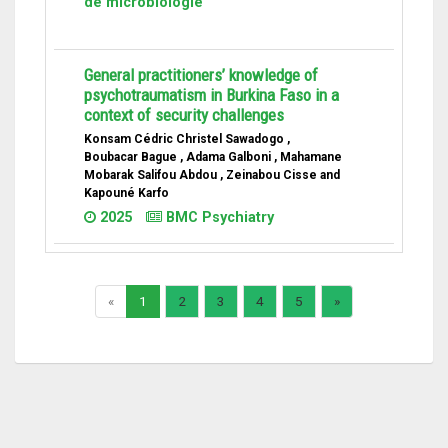
de microbiologie
General practitioners’ knowledge of
psychotraumatism in Burkina Faso in a
context of security challenges
Konsam Cédric Christel Sawadogo ,
Boubacar Bague , Adama Galboni , Mahamane
Mobarak Salifou Abdou , Zeinabou Cisse and
Kapouné Karfo
2025
BMC Psychiatry
«
1
2
3
4
5
»