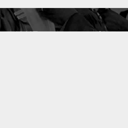
10637
49
PUBLICATIONS
LABORATOIRES
ACCUEIL
|
A PROPOS
|
AIDE