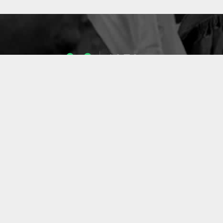
1053
ENSEIGNANTS