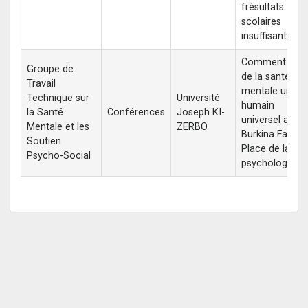
frésultats
scolaires
insuffisants
Comment fair
Groupe de
de la santé
Travail
mentale un dro
Technique sur
Université
humain
la Santé
Conférences
Joseph KI-
universel au
Mentale et les
ZERBO
Burkina Faso:
Soutien
Place de la
Psycho-Social
psychologie