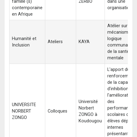
famille (s)
ZERBO
dans une
contemporaine
organisation
en Afrique
Atélier sur les
mécanismes e
Humanité et
logique
Ateliers
KAYA
Inclusion
communautair
de la santé
mentale
L'apport du
renforcement
de la capacité
d'inhibition sur
l'amélioration
Université
des
UNIVERSITE
Norbert
performances
NORBERT
Colloques
ZONGO à
scolaires des
ZONGO
Koudougou
élèves déplacé
internes
présentant des