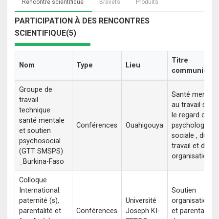
Rencontre scientifique
Brevets
Produits
PARTICIPATION À DES RENCONTRES
SCIENTIFIQUE(5)
Titre
Nom
Type
Lieu
communicati
Groupe de
Santé mentale
travail
au travail sous
technique
le regard de la
santé mentale
Conférences
Ouahigouya
psychologie
et soutien
sociale , du
psychosocial
travail et des
(GTT SMSPS)
organisations
_Burkina-Faso
Colloque
International:
Soutien
paternité (s),
Université
organisationne
parentalité et
Conférences
Joseph KI-
et parentalité