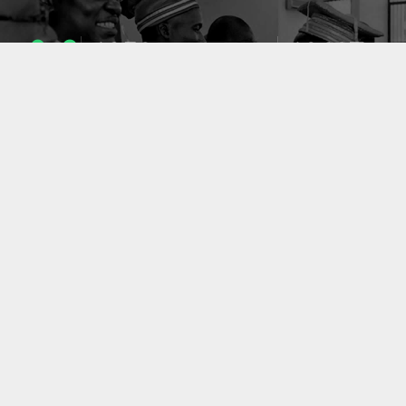
1053
10637
ENSEIGNANTS
PUBLICATIONS
49
127
LABORATOIRES
PROJETS