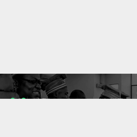
1053
10637
ENSEIGNANTS
PUBLICATIONS
49
127