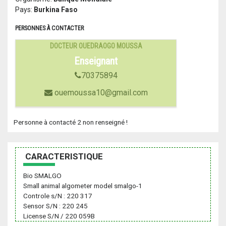
Pays:
Burkina Faso
PERSONNES À CONTACTER
DOCTEUR OUEDRAOGO MOUSSA
Enseignant
70375894
ouemoussa10@gmail.com
Personne à contacté 2 non renseigné !
CARACTERISTIQUE
Bio SMALGO
Small animal algometer model smalgo-1
Controle s/N : 220 317
Sensor S/N : 220 245
License S/N / 220 059B