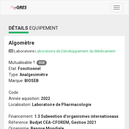
Toggle
navigat
DÉTAILS
EQUIPEMENT
Algomètre
Laboratoire:
Laboratoire de Développement du Médicament
Mutualisable ?:
OUI
Etat:
Fonctionnel
Type:
Analgesimètre
Marque:
BIOSEB
Code:
Année aquisition:
2022
Localisation:
Laboratoire de Pharmacologie
Financement:
1.3 Subvention d’organismes internationaux
Réference:
Budjet CEA-CFOREM, Gestion 2021
Organisme:
Banque Mondiale