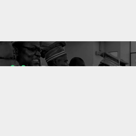
1053
10637
ENSEIGNANTS
PUBLICATIONS
49
127
LABORATOIRES
PROJETS