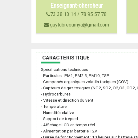
Enseignant-chercheur
73 38 13 14 / 78 95 57 78
guytubreoumya@gmail.com
CARACTERISTIQUE
Spécifications techniques
- Particules : PM1, PM2.5, PM10, TSP
- Composés organiques volatils toxiques (COV)
- Capteurs de gaz toxiques (NO2, SO2, O2,O3, CO2, 
- Hydrocarbures
- Vitesse et direction du vent
- Température
- Humidité relative
- Support de trépied
- Affichage LCD en temps réel
- Alimentation par batterie 12V
- Durée de fonctionnement : 10 heures sur batterie s