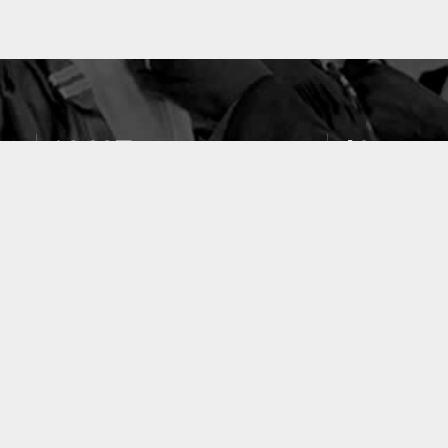
10637
49
PUBLICATIONS
LABORATOIRES