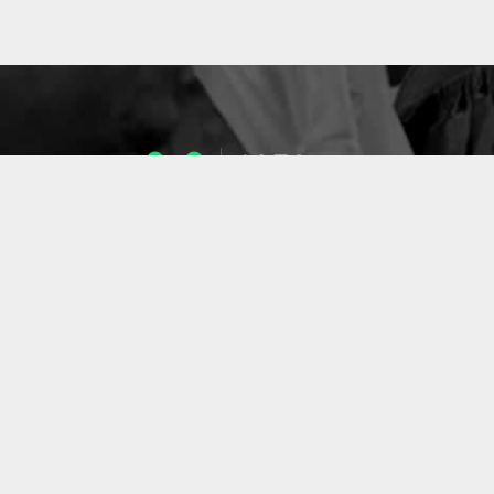
1053
ENSEIGNANTS