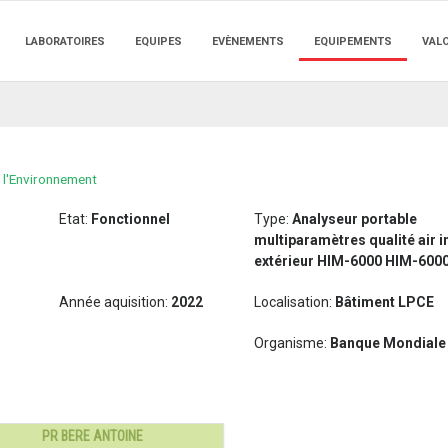
LABORATOIRES
EQUIPES
EVÈNEMENTS
EQUIPEMENTS
VAL
 l'Environnement
Etat:
Fonctionnel
Type:
Analyseur portable
multiparamètres qualité air in
extérieur HIM-6000 HIM-600
Année aquisition:
2022
Localisation:
Bâtiment LPCE
Organisme:
Banque Mondiale
PR BERE ANTOINE