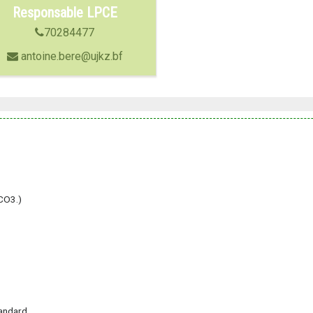
Responsable LPCE
70284477
antoine.bere@ujkz.bf
CO3.)
tandard