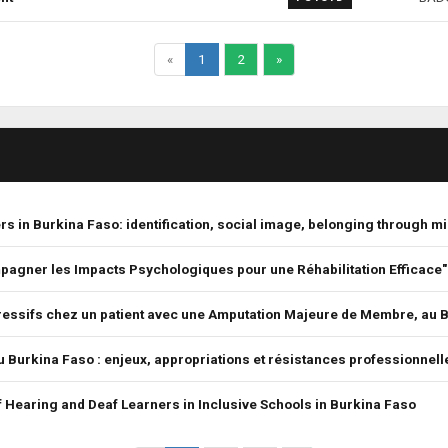
«
1
2
»
s in Burkina Faso: identification, social image, belonging through mi
mpagner les Impacts Psychologiques pour une Réhabilitation Efficace"
ressifs chez un patient avec une Amputation Majeure de Membre, au 
e au Burkina Faso : enjeux, appropriations et résistances professionnell
Hearing and Deaf Learners in Inclusive Schools in Burkina Faso