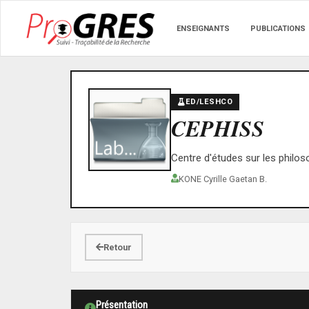
ENSEIGNANTS
PUBLICATIONS
ED/LESHCO
CEPHISS
Centre d'études sur les philoso
KONE Cyrille Gaetan B.
Retour
Présentation