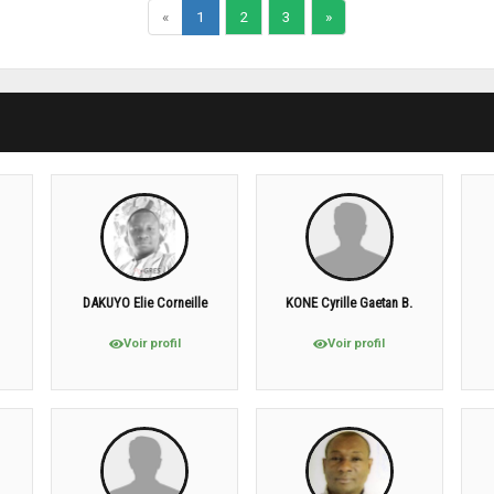
«
1
2
3
»
a
DAKUYO Elie Corneille
KONE Cyrille Gaetan B.
Voir profil
Voir profil