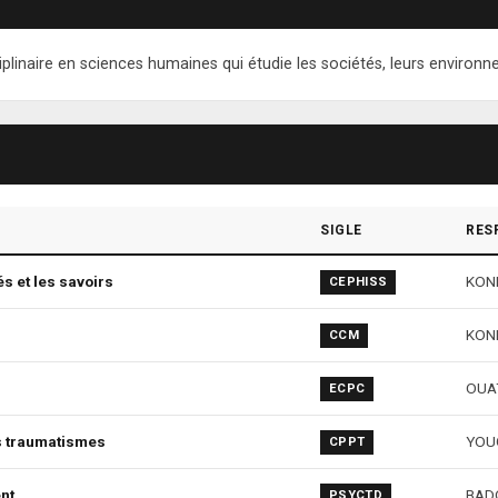
linaire en sciences humaines qui étudie les sociétés, leurs environne
SIGLE
RES
és et les savoirs
KONE
CEPHISS
KONE
CCM
OUAT
ECPC
s traumatismes
YOUG
CPPT
nt
BADO
PSYCTD