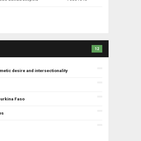
12
metic desire and intersectionality
Burkina Faso
es