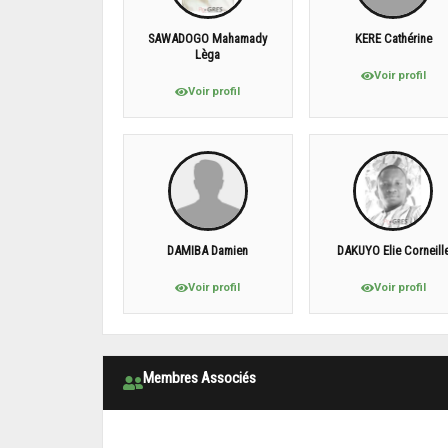
SAWADOGO Mahamady
KERE Cathérine
Lèga
Voir profil
Voir profil
DAMIBA Damien
DAKUYO Elie Corneill
Voir profil
Voir profil
Membres Associés