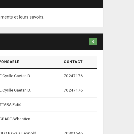
ments et leurs savoirs.
6
PONSABLE
CONTACT
 Cyrille Gaetan B.
70247176
 Cyrille Gaetan B.
70247176
TARA Fatié
BARE Sébastien
LO Bawala Léopold
70801546