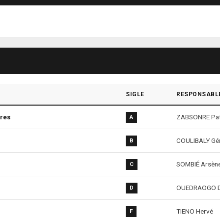
SIGLE
RESPONSABL
ires
ZABSONRE Pat
A
COULIBALY Gé
B
SOMBIÉ Arsèn
C
OUEDRAOGO D
D
TIENO Hervé
F