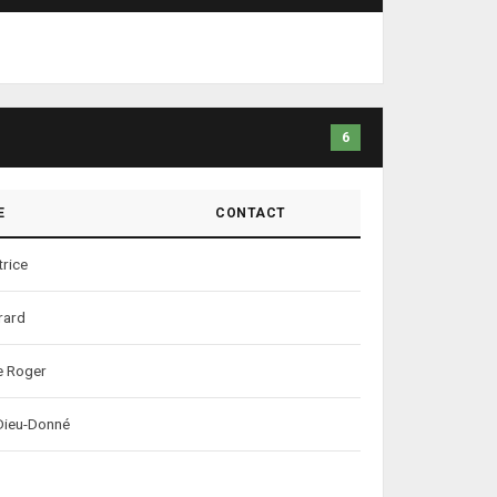
6
E
CONTACT
rice
rard
e Roger
ieu-Donné