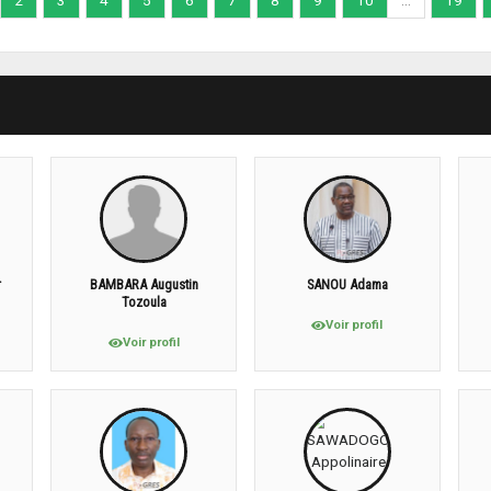
2
3
4
5
6
7
8
9
10
...
19
r
BAMBARA Augustin
SANOU Adama
Tozoula
Voir profil
Voir profil