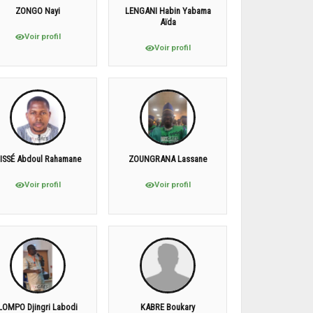
ZONGO Nayi
LENGANI Habin Yabama
Aïda
Voir profil
Voir profil
ISSÉ Abdoul Rahamane
ZOUNGRANA Lassane
Voir profil
Voir profil
LOMPO Djingri Labodi
KABRE Boukary