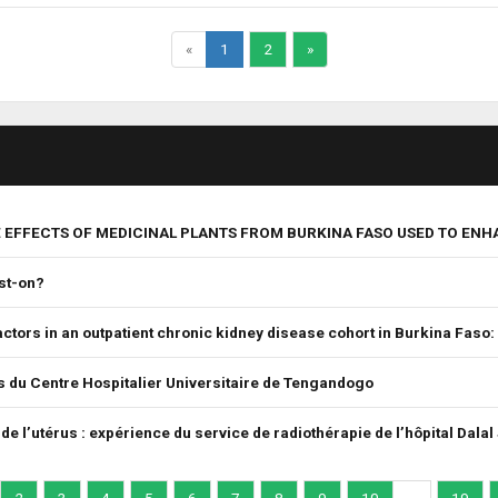
«
1
2
»
UE EFFECTS OF MEDICINAL PLANTS FROM BURKINA FASO USED TO E
st-on?
ctors in an outpatient chronic kidney disease cohort in Burkina Faso: 
s du Centre Hospitalier Universitaire de Tengandogo
e l’utérus : expérience du service de radiothérapie de l’hôpital Dal