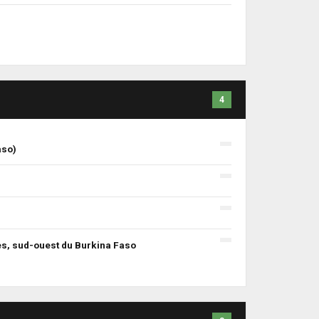
4
aso)
es, sud-ouest du Burkina Faso