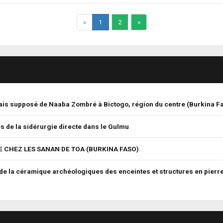
«
1
2
»
ais supposé de Naaba Zombré à Bictogo, région du centre (Burkina F
s de la sidérurgie directe dans le Gulmu
 CHEZ LES SANAN DE TOA (BURKINA FASO)
e la céramique archéologiques des enceintes et structures en pierr