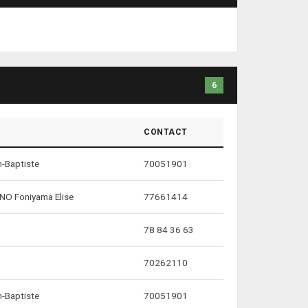
6
CONTACT
-Baptiste
70051901
O Foniyama Elise
77661414
78 84 36 63
70262110
-Baptiste
70051901