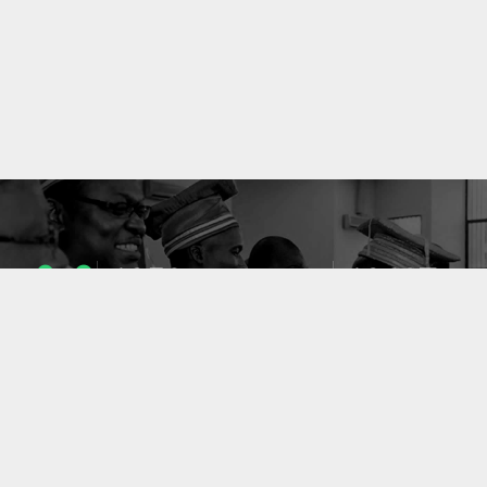
1053
10637
ENSEIGNANTS
PUBLICATIONS
49
127
LABORATOIRES
PROJETS