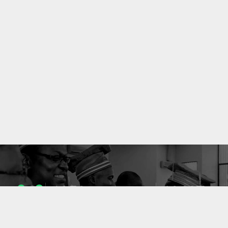
1053
10637
ENSEIGNANTS
PUBLICATIONS