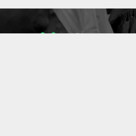
1053
ENSEIGNANTS