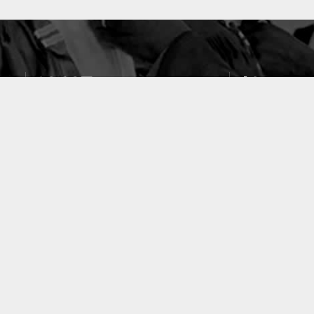
10637
49
PUBLICATIONS
LABORATOIRES
ACCUEIL
|
A PROPOS
|
AIDE