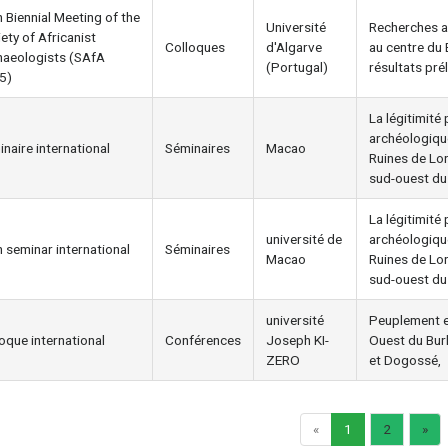
 Biennial Meeting of the
Université
Recherches a
ety of Africanist
Colloques
d'Algarve
au centre du 
haeologists (SAfA
(Portugal)
résultats pré
5)
La légitimité
archéologique
naire international
Séminaires
Macao
Ruines de Lo
sud-ouest du
La légitimité
université de
archéologique
 seminar international
Séminaires
Macao
Ruines de Lo
sud-ouest du
université
Peuplement et
oque international
Conférences
Joseph KI-
Ouest du Bur
ZERO
et Dogossé,
«
1
2
»