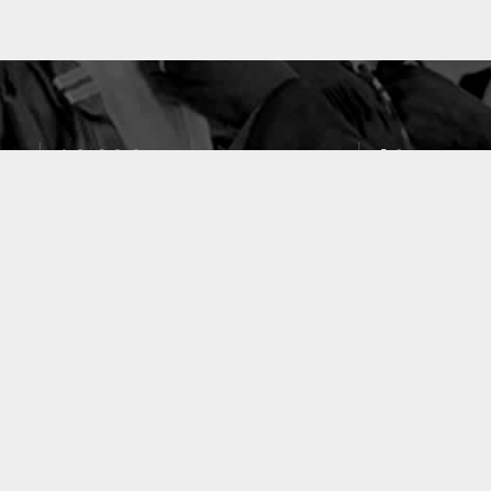
10633
49
PUBLICATIONS
LABORATOIRES