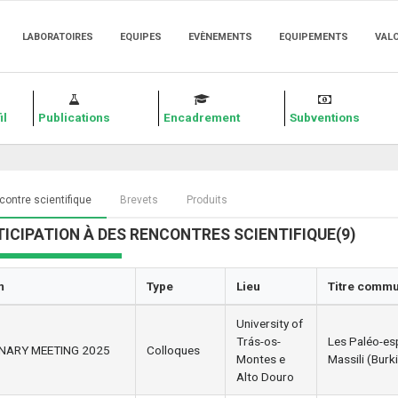
LABORATOIRES
EQUIPES
EVÈNEMENTS
EQUIPEMENTS
VAL
il
Publications
Encadrement
Subventions
ontre scientifique
Brevets
Produits
ICIPATION À DES RENCONTRES SCIENTIFIQUE(9)
m
Type
Lieu
Titre commu
University of
Trás-os-
Les Paléo-es
NARY MEETING 2025
Colloques
Montes e
Massili (Burk
Alto Douro