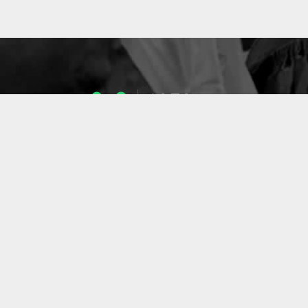
1053
ENSEIGNANTS