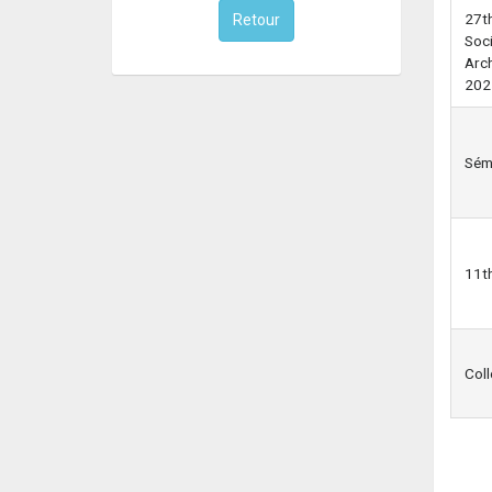
27th
Retour
Soci
Arc
202
Sémi
11th
Coll