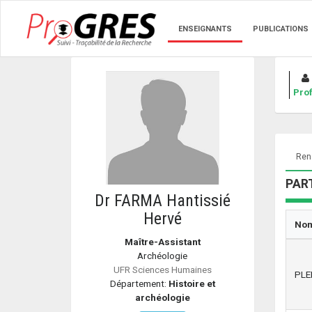
ENSEIGNANTS
PUBLICATIONS
Prof
Renc
PART
Dr FARMA Hantissié
Hervé
No
Maître-Assistant
Archéologie
UFR Sciences Humaines
PLE
Département:
Histoire et
archéologie