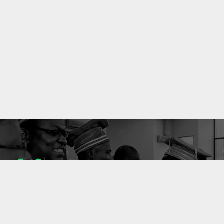
1053
10633
ENSEIGNANTS
PUBLICATIONS
49
127