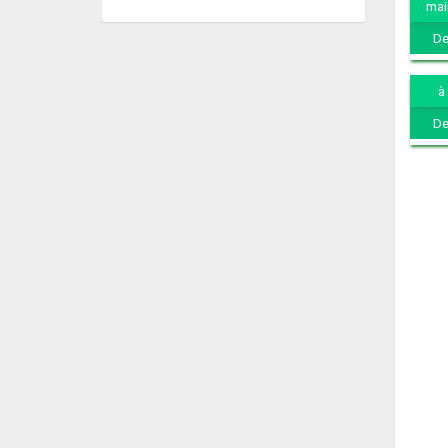
mai
De
à
De