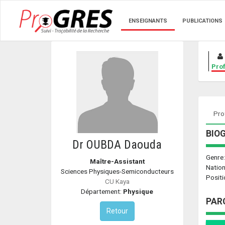
ENSEIGNANTS
PUBLICATIONS
Prof
Prof
BIO
Dr OUBDA Daouda
Genre
Maître-Assistant
Nation
Sciences Physiques-Semiconducteurs
Positi
CU Kaya
Département:
Physique
PAR
Retour