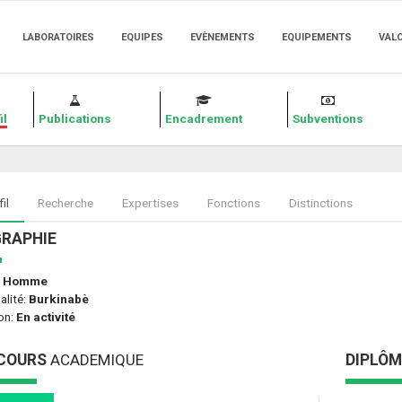
LABORATOIRES
EQUIPES
EVÈNEMENTS
EQUIPEMENTS
VAL
il
Publications
Encadrement
Subventions
il
Recherche
Expertises
Fonctions
Distinctions
GRAPHIE
:
Homme
alité:
Burkinabè
on:
En activité
COURS
ACADEMIQUE
DIPLÔ