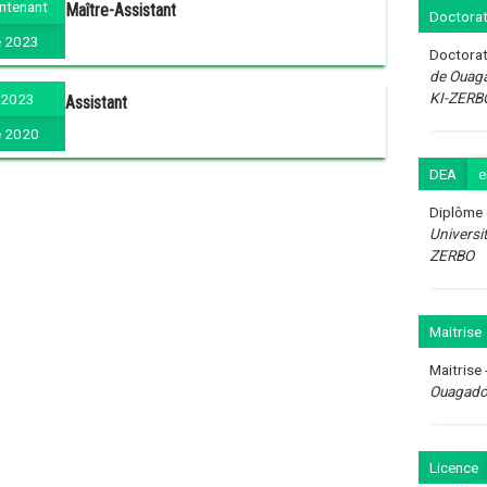
ntenant
Maître-Assistant
Doctorat
 2023
Doctorat
de Ouaga
KI-ZERB
 2023
Assistant
 2020
DEA
Diplôme 
Universi
ZERBO
Maitrise
Maitrise 
Ouagadou
Licence