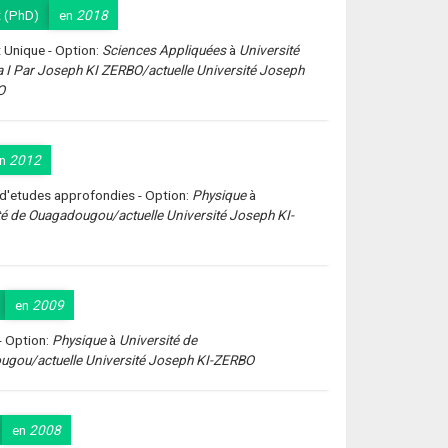
 (PhD)
en
2018
 Unique - Option:
Sciences Appliquées
à
Université
 I Par Joseph KI ZERBO/actuelle Université Joseph
O
en
2012
d'etudes approfondies - Option:
Physique
à
té de Ouagadougou/actuelle Université Joseph KI-
en
2009
- Option:
Physique
à
Université de
gou/actuelle Université Joseph KI-ZERBO
en
2008