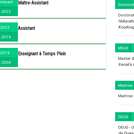
ntenant
Maître-Assistant
Doctorat
 2022
Doctorat
l'éducat
Koudoug
 2022
Assistant
 2019
MScS
 2019
Enseignant à Temps Plein
Master d
 2004
travail
à
Maitrise
Maitrise 
DEUG
DEUG - O
de Ouag