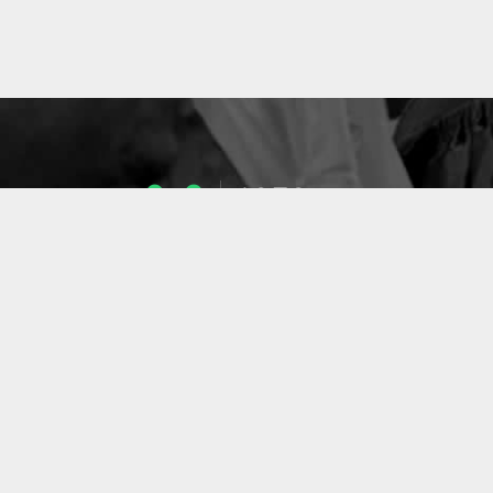
1053
ENSEIGNANTS