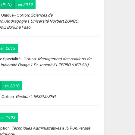
 (PhD)
en
2019
 Unique - Option:
Sciences de
ion/Andragogie
à
Université Norbert ZONGO,
ou, Burkina Faso
en
2013
e Specialité - Option:
Management des relations de
Université Ouaga 1 Pr Joseph KI-ZERBO (UFR-SH)
en
2010
- Option:
Gestion
à
INSEM/SEG
en
1993
ption:
Techniques Administratives
à
IUT-Université
adougou