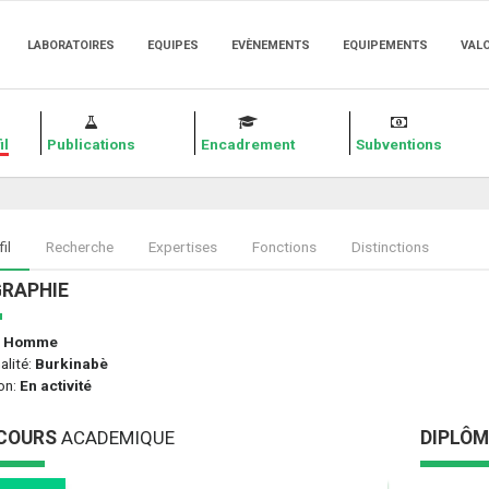
LABORATOIRES
EQUIPES
EVÈNEMENTS
EQUIPEMENTS
VAL
il
Publications
Encadrement
Subventions
il
Recherche
Expertises
Fonctions
Distinctions
GRAPHIE
:
Homme
alité:
Burkinabè
on:
En activité
COURS
ACADEMIQUE
DIPLÔ