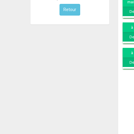
mai
Retour
De
à
De
à
De