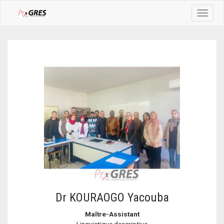
Toggle
navigat
Dr KOURAOGO Yacouba
Maître-Assistant
Linguistique descriptive