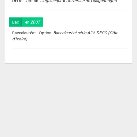
DEUG - Option:
Linguistique
à
Université de Ouagadougou
Bac
en
2007
Baccalauréat - Option:
Baccalauréat série A2
à
DECO (Côte
d'Ivoire)