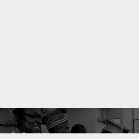
1053
10637