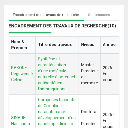
Encadrement des travaux de recherche
Soutenances
ENCADREMENT DES TRAVAUX DE RECHERCHE(10)
Nom &
Titre des travaux
Niveau
Année
Prénom
Synthèse et
caractérisation
Master -
KABORE
2026 -
d’une molécule
Directeur
Pegdwendé
En
naturelle à potentiel
de
Céline
cours
antibactérien :
mémoire
l’anthraquinone
Composés bioactifs
de Crotalaria
naragutensis et
Doctorat
2026 -
SINARE
développement d’un
-
En
Hadiguèta
nanobiopesticide à
Directeur
cours