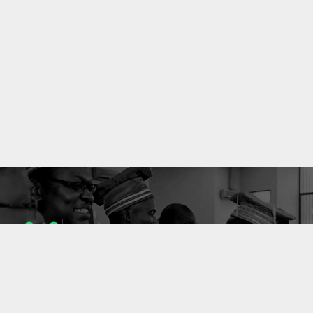
1053
10637
ENSEIGNANTS
PUBLICATIONS
49
127