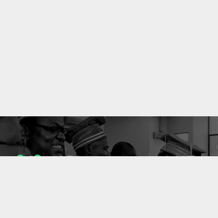
1053
10637
ENSEIGNANTS
PUBLICATIONS
49
127