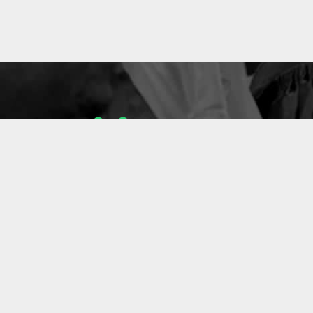
1053
ENSEIGNANTS