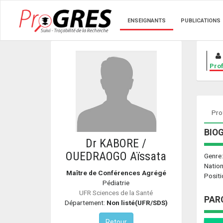
ENSEIGNANTS
PUBLICATIONS
Prof
Prof
BIO
Dr KABORE /
OUEDRAOGO Aïssata
Genre
Nation
Maître de Conférences Agrégé
Positi
Pédiatrie
UFR Sciences de la Santé
PAR
Département:
Non listé(UFR/SDS)
Retour