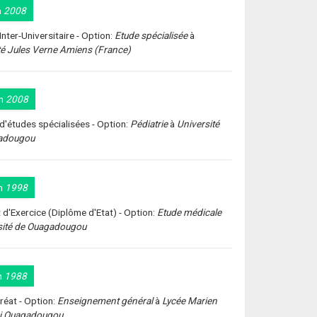
n
2008
nter-Universitaire - Option:
Etude spécialisée
à
té Jules Verne Amiens (France)
n
2008
d'études spécialisées - Option:
Pédiatrie
à
Université
adougou
n
1998
 d'Exercice (Diplôme d'Etat) - Option:
Etude médicale
sité de Ouagadougou
n
1988
réat - Option:
Enseignement général
à
Lycée Marien
i Ouagadougou