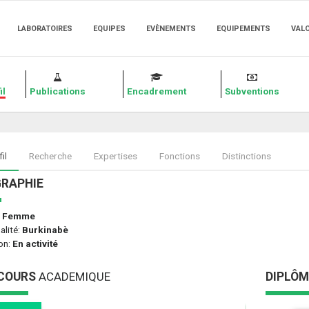
LABORATOIRES
EQUIPES
EVÈNEMENTS
EQUIPEMENTS
VAL
il
Publications
Encadrement
Subventions
il
Recherche
Expertises
Fonctions
Distinctions
GRAPHIE
:
Femme
alité:
Burkinabè
on:
En activité
COURS
ACADEMIQUE
DIPLÔ