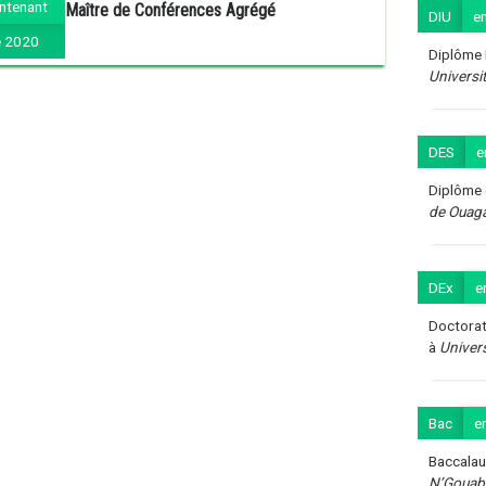
ntenant
Maître de Conférences Agrégé
DIU
e
 2020
Diplôme I
Universi
DES
e
Diplôme 
de Ouag
DEx
e
Doctorat
à
Univer
Bac
e
Baccalau
N’Gouab