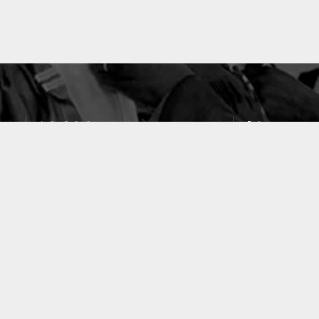
10633
49
PUBLICATIONS
LABORATOIRES