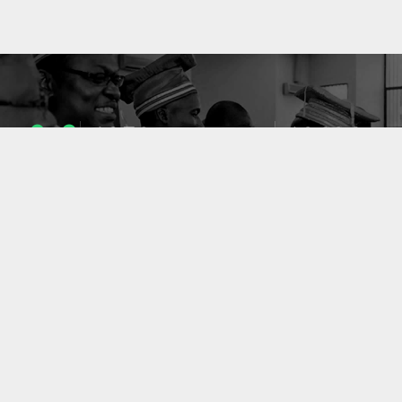
1053
10636
ENSEIGNANTS
PUBLICATIONS
49
127
LABORATOIRES
PROJETS