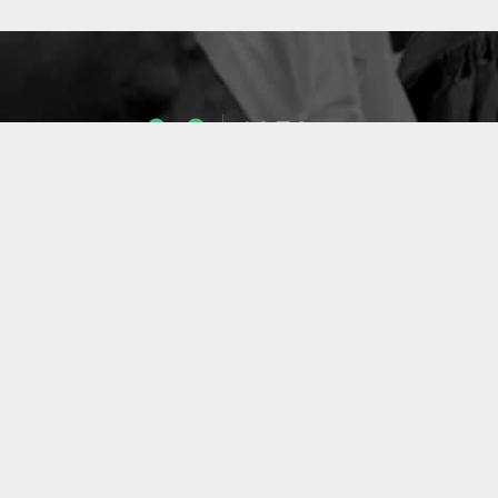
1053
ENSEIGNANTS