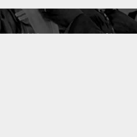
10633
49
PUBLICATIONS
LABORATOIRES
ACCUEIL
|
A PROPOS
|
AIDE