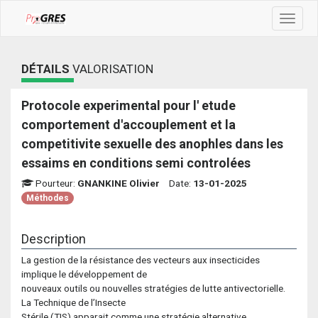
Toggle
navigat
DÉTAILS
VALORISATION
Protocole experimental pour l' etude
comportement d'accouplement et la
competitivite sexuelle des anophles dans les
essaims en conditions semi controlées
Pourteur:
GNANKINE Olivier
Date:
13-01-2025
Méthodes
Description
La gestion de la résistance des vecteurs aux insecticides
implique le développement de
nouveaux outils ou nouvelles stratégies de lutte antivectorielle.
La Technique de l’Insecte
Stérile (TIS) apparait comme une stratégie alternative