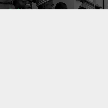
1053
10633
ENSEIGNANTS
PUBLICATIONS
49
127
LABORATOIRES
PROJETS