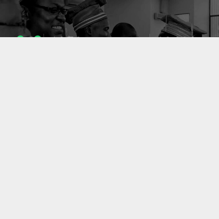
1053
10633
ENSEIGNANTS
PUBLICATIONS
49
127
LABORATOIRES
PROJETS