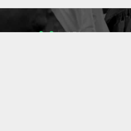
1053
ENSEIGNANTS