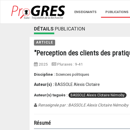
ENSEIGNANTS
PUBLICATIONS
DÉTAILS
PUBLICATION
ARTICLE
"Perception des clients des prat
2025
Pluraxes
:
9-41
Discipline :
Sciences politiques
Auteur(s) :
BASSOLE Alexis Clotaire
Auteur(s) tagués :
BASSOLE Alexis Clotaire Némoiby
Renseignée par : BASSOLE Alexis Clotaire Némoiby
Résumé