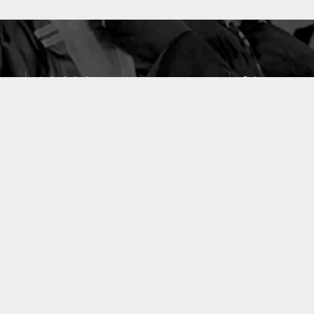
10633
49
PUBLICATIONS
LABORATOIRES
ACCUEIL
|
A PROPOS
|
AIDE