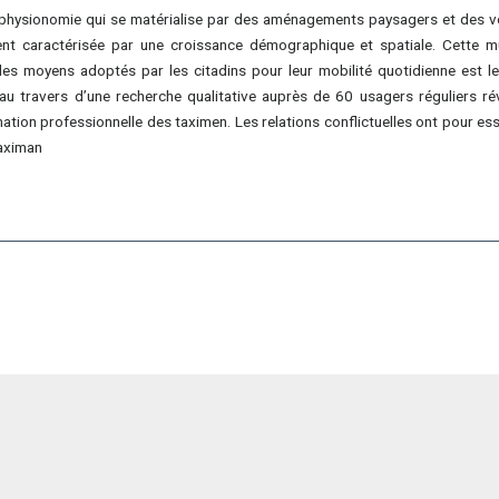
 physionomie qui se matérialise par des aménagements paysagers et des voi
ment caractérisée par une croissance démographique et spatiale. Cette
s moyens adoptés par les citadins pour leur mobilité quotidienne est le 
de au travers d’une recherche qualitative auprès de 60 usagers réguliers r
on professionnelle des taximen. Les relations conflictuelles ont pour essen
taximan