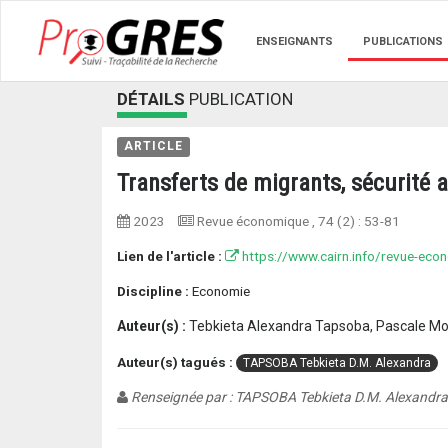
ENSEIGNANTS
PUBLICATIONS
DÉTAILS
PUBLICATION
ARTICLE
Transferts de migrants, sécurité a
2023
Revue économique
, 74 (2) :
53-81
Lien de l'article :
https://www.cairn.info/revue-ec
Discipline :
Economie
Auteur(s) :
Tebkieta Alexandra Tapsoba, Pascale M
Auteur(s) tagués :
TAPSOBA Tebkieta D.M. Alexandra
Renseignée par : TAPSOBA Tebkieta D.M. Alexandra