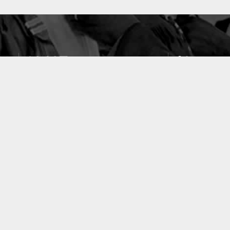
10637
49
PUBLICATIONS
LABORATOIRES
ACCUEIL
|
A PROPOS
|
AIDE