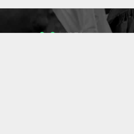
1053
ENSEIGNANTS