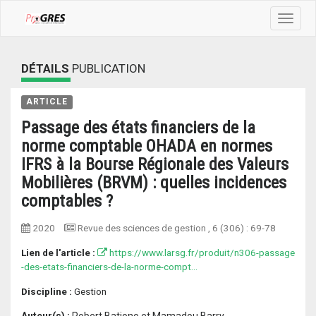
Toggle
navigat
DÉTAILS
PUBLICATION
ARTICLE
Passage des états financiers de la
norme comptable OHADA en normes
IFRS à la Bourse Régionale des Valeurs
Mobilières (BRVM) : quelles incidences
comptables ?
2020
Revue des sciences de gestion
, 6 (306) :
69-78
Lien de l'article :
https://www.larsg.fr/produit/n306-passage
-des-etats-financiers-de-la-norme-compt...
Discipline :
Gestion