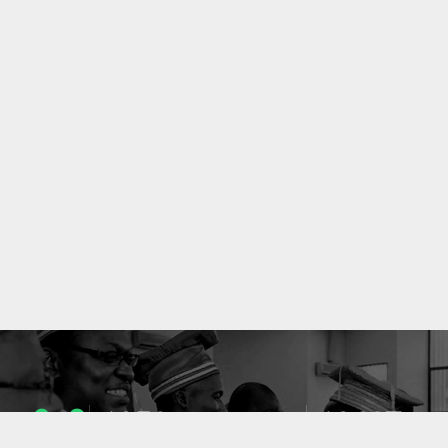
1053
10637