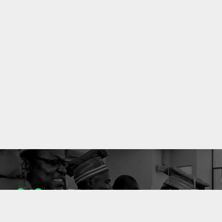
1053
10637
ENSEIGNANTS
PUBLICATIONS