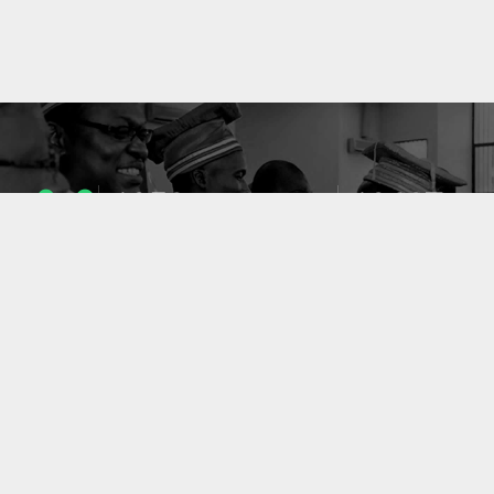
1053
10637
ENSEIGNANTS
PUBLICATIONS
49
127
LABORATOIRES
PROJETS