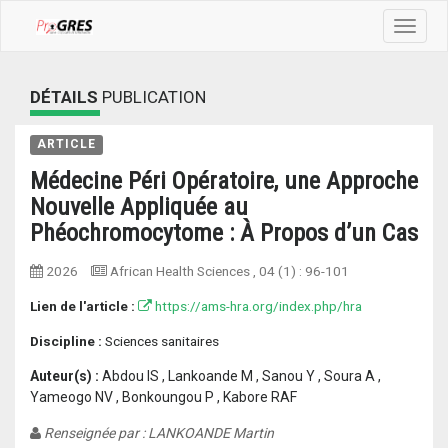
Toggle
navigat
DÉTAILS
PUBLICATION
ARTICLE
Médecine Péri Opératoire, une Approche
Nouvelle Appliquée au
Phéochromocytome : À Propos d’un Cas
2026
African Health Sciences
, 04 (1) :
96-101
Lien de l'article :
https://ams-hra.org/index.php/hra
Discipline :
Sciences sanitaires
Auteur(s) :
Abdou IS , Lankoande M , Sanou Y , Soura A ,
Yameogo NV , Bonkoungou P , Kabore RAF
Renseignée par : LANKOANDE Martin