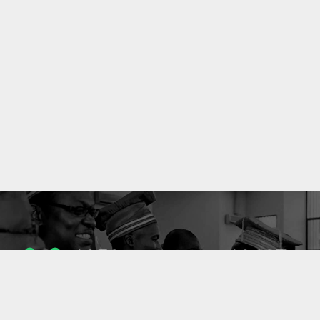
1053
10637
ENSEIGNANTS
PUBLICATIONS