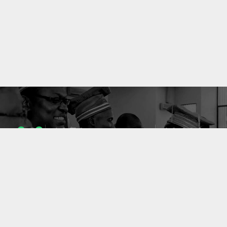
1053
10633
ENSEIGNANTS
PUBLICATIONS
49
127
LABORATOIRES
PROJETS