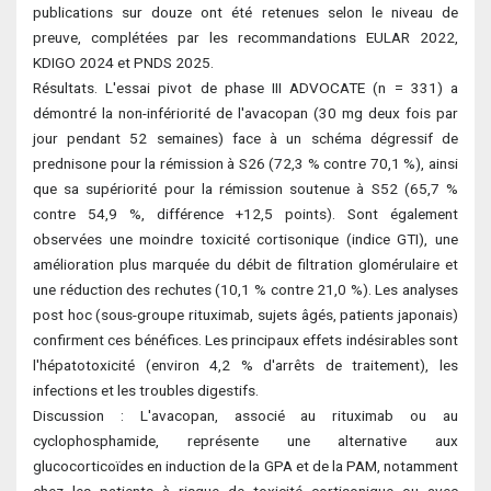
publications sur douze ont été retenues selon le niveau de
preuve, complétées par les recommandations EULAR 2022,
KDIGO 2024 et PNDS 2025.
Résultats. L'essai pivot de phase III ADVOCATE (n = 331) a
démontré la non-infériorité de l'avacopan (30 mg deux fois par
jour pendant 52 semaines) face à un schéma dégressif de
prednisone pour la rémission à S26 (72,3 % contre 70,1 %), ainsi
que sa supériorité pour la rémission soutenue à S52 (65,7 %
contre 54,9 %, différence +12,5 points). Sont également
observées une moindre toxicité cortisonique (indice GTI), une
amélioration plus marquée du débit de filtration glomérulaire et
une réduction des rechutes (10,1 % contre 21,0 %). Les analyses
post hoc (sous-groupe rituximab, sujets âgés, patients japonais)
confirment ces bénéfices. Les principaux effets indésirables sont
l'hépatotoxicité (environ 4,2 % d'arrêts de traitement), les
infections et les troubles digestifs.
Discussion : L'avacopan, associé au rituximab ou au
cyclophosphamide, représente une alternative aux
glucocorticoïdes en induction de la GPA et de la PAM, notamment