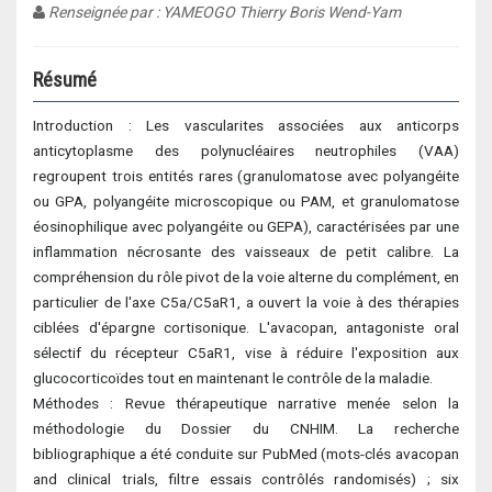
Renseignée par : YAMEOGO Thierry Boris Wend-Yam
Résumé
Introduction : Les vascularites associées aux anticorps
anticytoplasme des polynucléaires neutrophiles (VAA)
regroupent trois entités rares (granulomatose avec polyangéite
ou GPA, polyangéite microscopique ou PAM, et granulomatose
éosinophilique avec polyangéite ou GEPA), caractérisées par une
inflammation nécrosante des vaisseaux de petit calibre. La
compréhension du rôle pivot de la voie alterne du complément, en
particulier de l'axe C5a/C5aR1, a ouvert la voie à des thérapies
ciblées d'épargne cortisonique. L'avacopan, antagoniste oral
sélectif du récepteur C5aR1, vise à réduire l'exposition aux
glucocorticoïdes tout en maintenant le contrôle de la maladie.
Méthodes : Revue thérapeutique narrative menée selon la
méthodologie du Dossier du CNHIM. La recherche
bibliographique a été conduite sur PubMed (mots-clés avacopan
and clinical trials, filtre essais contrôlés randomisés) ; six