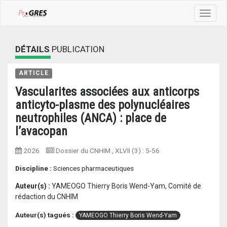
Toggle
navigat
DÉTAILS
PUBLICATION
ARTICLE
Vascularites associées aux anticorps
anticyto-plasme des polynucléaires
neutrophiles (ANCA) : place de
l’avacopan
2026
Dossier du CNHIM
, XLVII (3) :
5-56
Discipline :
Sciences pharmaceutiques
Auteur(s) :
YAMEOGO Thierry Boris Wend-Yam, Comité de
rédaction du CNHIM
Auteur(s) tagués :
YAMEOGO Thierry Boris Wend-Yam