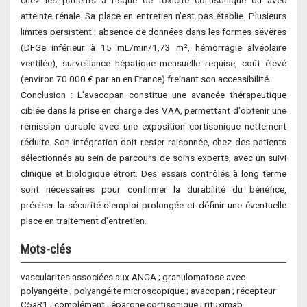
chez les patients à risque de toxicité cortisonique ou avec
atteinte rénale. Sa place en entretien n'est pas établie. Plusieurs
limites persistent : absence de données dans les formes sévères
(DFGe inférieur à 15 mL/min/1,73 m², hémorragie alvéolaire
ventilée), surveillance hépatique mensuelle requise, coût élevé
(environ 70 000 € par an en France) freinant son accessibilité.
Conclusion : L'avacopan constitue une avancée thérapeutique
ciblée dans la prise en charge des VAA, permettant d'obtenir une
rémission durable avec une exposition cortisonique nettement
réduite. Son intégration doit rester raisonnée, chez des patients
sélectionnés au sein de parcours de soins experts, avec un suivi
clinique et biologique étroit. Des essais contrôlés à long terme
sont nécessaires pour confirmer la durabilité du bénéfice,
préciser la sécurité d'emploi prolongée et définir une éventuelle
place en traitement d'entretien.
Mots-clés
vascularites associées aux ANCA ; granulomatose avec
polyangéite ; polyangéite microscopique ; avacopan ; récepteur
C5aR1 ; complément ; épargne cortisonique ; rituximab.