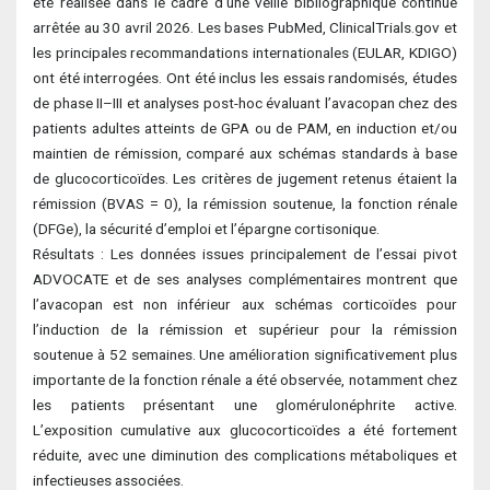
été réalisée dans le cadre d’une veille bibliographique continue
arrêtée au 30 avril 2026. Les bases PubMed, ClinicalTrials.gov et
les principales recommandations internationales (EULAR, KDIGO)
ont été interrogées. Ont été inclus les essais randomisés, études
de phase II–III et analyses post-hoc évaluant l’avacopan chez des
patients adultes atteints de GPA ou de PAM, en induction et/ou
maintien de rémission, comparé aux schémas standards à base
de glucocorticoïdes. Les critères de jugement retenus étaient la
rémission (BVAS = 0), la rémission soutenue, la fonction rénale
(DFGe), la sécurité d’emploi et l’épargne cortisonique.
Résultats : Les données issues principalement de l’essai pivot
ADVOCATE et de ses analyses complémentaires montrent que
l’avacopan est non inférieur aux schémas corticoïdes pour
l’induction de la rémission et supérieur pour la rémission
soutenue à 52 semaines. Une amélioration significativement plus
importante de la fonction rénale a été observée, notamment chez
les patients présentant une glomérulonéphrite active.
L’exposition cumulative aux glucocorticoïdes a été fortement
réduite, avec une diminution des complications métaboliques et
infectieuses associées.