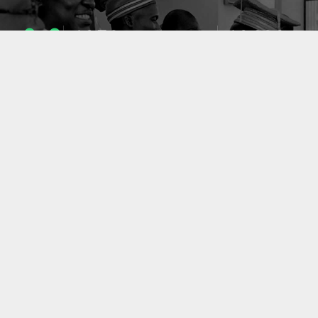
1053
10633
ENSEIGNANTS
PUBLICATIONS
49
127
LABORATOIRES
PROJETS