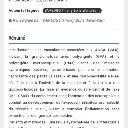
V²; BAYALA T.Y.L3; LOMPO A.M.Y
Auteur(s) tagués :
YAMEOGO Thierry Boris Wend-Yam
Renseignée par : YAMEOGO Thierry Boris Wend-Yam
Résumé
Introduction : Les vascularites associées aux ANCA (VAA),
incluant la granulomatose avec polyangéite (GPA) et la
polyangéite microscopique (PAM), sont des maladies
systémiques sévères, caractérisées par une inflammation
nécrosante des petits vaisseaux et une morbi-mortalité élevée,
liée à la fois à l’activité de la maladie et à la toxicité des
glucocorticoïdes. La mise en évidence du rôle central de l’axe
C5a–C5aR1 du complément dans l’activation des neutrophiles a
conduit au développement de l’avacopan, inhibiteur oral sélectif
du récepteur C5aR1, visant à contrôler l’inflammation sans
exposition prolongée aux corticoïdes.
Patients et méthodes : Une revue systématisée de la littérature a