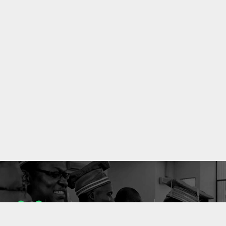
1053
10637
ENSEIGNANTS
PUBLICATIONS