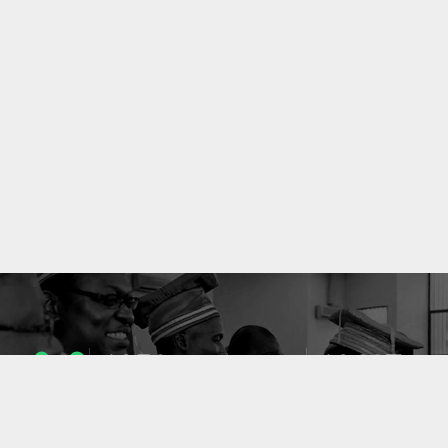
1053
10637
ENSEIGNANTS
PUBLICATIONS