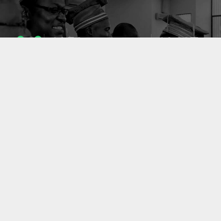
1053
10637
ENSEIGNANTS
PUBLICATIONS
49
127
LABORATOIRES
PROJETS