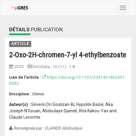
Toggle
navigat
DÉTAILS
PUBLICATION
ARTICLE
2-Oxo-2H-chromen-7-yl 4-ethylbenzoate
2025
IUCrData
, 10 (11) :
1-8
Lien de l'article :
https://doi.org/10.1107/S241431462501
0302
Discipline :
Chimie
Auteur(s) :
Séverin Dri Goulizan-Bi, Hypolite Bazié, Aka
Joseph N’Gouan, Abdoulaye Djandé, Rita Kakou-Yao and
Claude Lecomte
Renseignée par : DJANDE Abdoulaye