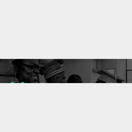
1053
10633
ENSEIGNANTS
PUBLICATIONS
49
127
LABORATOIRES
PROJETS