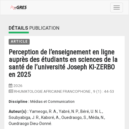
Toggle
navigat
DÉTAILS
PUBLICATION
ARTICLE
Perception de l’enseignement en ligne
auprès des étudiants en sciences de la
santé de l’université Joseph KI-ZERBO
en 2025
2026
RHUMATOLOGIE AFRICAINE FRANCOPHONE
, 9 (1) :
44-53
Discipline :
Médias et Communication
Auteur(s) :
Yameogo, R. A., Yabré, N. P., Béré, U. N. L.,
Soubyabiga, J. R., Kaboré, A., Ouedraogo, S., Méda, N.,
Ouedraogo Dieu-Donné.